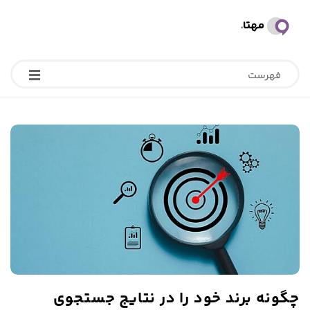
ب
ل
فهرست
ا
گ
م
ه
ت
ا
چگونه برند خود را در نتایج جستجوی