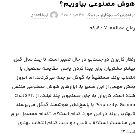
هوش مصنوعی بیاوریم؟
P
در
آموزش کسب‌وکاری
,
برندینگ
۳۰ خرداد ۱۴۰۵
آزیتا احمدی
u
زمان مطالعه:
۷
دقیقه
b
l
i
s
رفتار کاربران در جستجو در حال تغییر است. تا چند سال قبل،
h
بیشتر مشتریان برای پیدا کردن پاسخ، مقایسه محصول یا
D
انتخاب برند، مستقیماً به گوگل مراجعه می‌کردند. اما امروز
a
بخش مهمی از این مسیر به ابزارهای هوش مصنوعی منتقل
t
شده است. کاربران به جای جستجوی چند لینک، از ChatGPT،
e
Perplexity، Gemini یا پاسخ‌های هوشمند گوگل می‌پرسند:
«بهترین برند در این حوزه کدام است؟»، «کدام محصول برای
من مناسب‌تر است؟» یا «بین دو برند، کدام انتخاب بهتری
است؟»