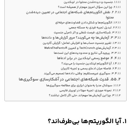
جنسیت و دیده‌شدن محتوا در لینکدین
چرا این سؤال امروز مهم‌تر از همیشه است؟
۲. نقش الگوریتم‌های شبکه‌های اجتماعی در تعیین دیده‌شدن
محتوا
الگوریتم‌ها و شکل‌دادن قضاوت‌های حرفه‌ای
تبدیل تجربه فردی به مسئله جمعی
شبکه‌سازی، فرصت شغلی و اثر نامرئی جنسیت
۳. آزمایش‌ها چه می‌گویند؟ مرور گزارش‌ها و داده‌ها
تغییر جنسیت حساب‌ها و افزایش تعامل؛ گزارش گاردین
آزمایش‌های TechCrunch و کمپین #WeAreThePants
پیچیدگی نتایج و محدودیت‌های این تست‌ها
۴. موضع رسمی لینکدین در برابر ادعاها
آیا الگوریتم لینکدین جنسیت را می‌بیند؟
فاصله میان ادعای رسمی و تجربه کاربران
سوگیری غیرمستقیم؛ وقتی داده‌ها تصمیم می‌گیرند
۵۵. قدرت شبکه‌های اجتماعی در آشکارسازی سوگیری‌ها
سوشال مدیا به‌عنوان ابزاری برای مطالعه سوگیری‌ها
نمونه موردی: تجربه مهتا در توییتر فارسی
چرا این آزمایش‌ها مهم‌اند، حتی اگر کامل نباشند؟
۱. آیا الگوریتم‌ها بی‌طرف‌اند؟