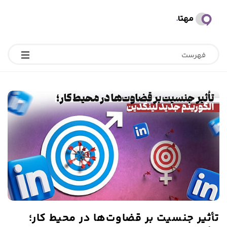
ب
ل
فهرست
ا
گ
م
ه
ت
ا
تأثیر جنسیت بر قضاوت‌ها در محیط کار؛