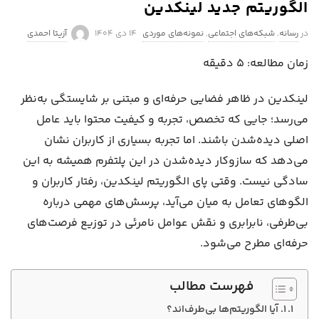
الگوریتم جدید لینکدین
P
در
رسانه
,
شبکه‌های اجتماعی
,
نمونه‌های موردی
۱۴ دی ۱۴۰۴
آزیتا احمدی
u
زمان مطالعه:
۵
دقیقه
b
l
لینکدین در ظاهر فضایی حرفه‌ای و مبتنی بر شایستگی به‌نظر
i
می‌رسد؛ جایی که تخصص، تجربه و کیفیت محتوا باید عامل
s
اصلی دیده‌شدن باشند. اما تجربه بسیاری از کاربران نشان
h
می‌دهد که سازوکار دیده‌شدن در این پلتفرم همیشه به این
D
سادگی نیست. وقتی پای الگوریتم لینکدین، رفتار کاربران و
a
الگوهای تعامل به میان می‌آید، پرسش‌های مهمی درباره
t
بی‌طرفی، نابرابری و نقش عوامل نامرئی در توزیع فرصت‌های
e
حرفه‌ای مطرح می‌شود.
فهرست مطالب
۱. آیا الگوریتم‌ها بی‌طرف‌اند؟