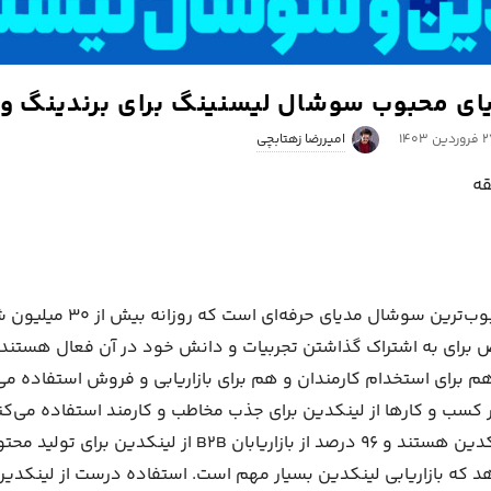
ای محبوب سوشال لیسنینگ برای برندینگ و ب
ردین ۱۴۰۳
امیررضا زهتابچی
ه
پلتفرم لینکدین محبوب‌ترین سوشال مدی
صص برای به اشتراک گذاشتن تجربیات و دانش خود در آن فعال هستن
هم برای استخدام کارمندان و هم برای بازاریابی و فروش استفاده م
مشتریان B2B از لینکدین هستند و ۹۶ درصد از بازاریابان B2B از 
د که بازاریابی لینکدین بسیار مهم است. استفاده درست از لینکدین