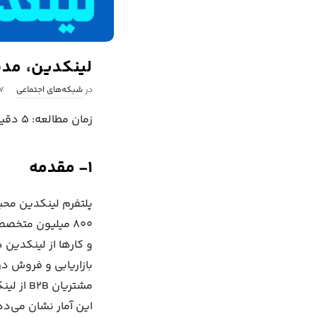
لینکدین، مدی
P
در
شبکه‌های اجتماعی
۲۷ فرو
u
زمان مطالعه:
۵
دقیق
b
l
۱- مقدمه
i
s
h
۸۰۰ میلیون متخ
D
a
و کارها از لینکدین 
t
e
این آمار نشان می‌ده