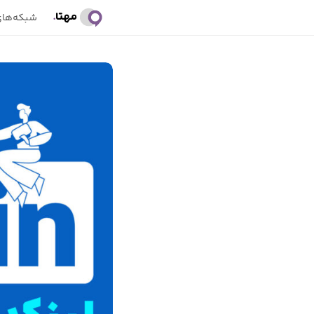
ب
شبکه‌های
ل
ا
گ
م
ه
ت
ا